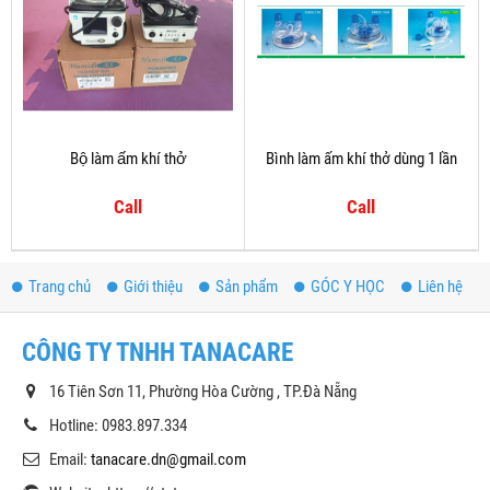
Bộ làm ấm khí thở
Bình làm ấm khí thở dùng 1 lần
Call
Call
Trang chủ
Giới thiệu
Sản phẩm
GÓC Y HỌC
Liên hệ
CÔNG TY TNHH TANACARE
16 Tiên Sơn 11, Phường Hòa Cường , TP.Đà Nẵng
Hotline: 0983.897.334
Email:
tanacare.dn@gmail.com