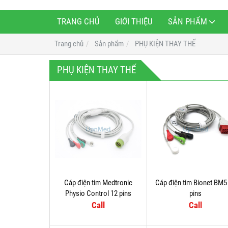
TRANG CHỦ
GIỚI THIỆU
SẢN PHẨM
Trang chủ
Sản phẩm
PHỤ KIỆN THAY THẾ
PHỤ KIỆN THAY THẾ
Cáp điện tim Medtronic
Cáp điện tim Bionet BM5
Physio Control 12 pins
pins
Call
Call