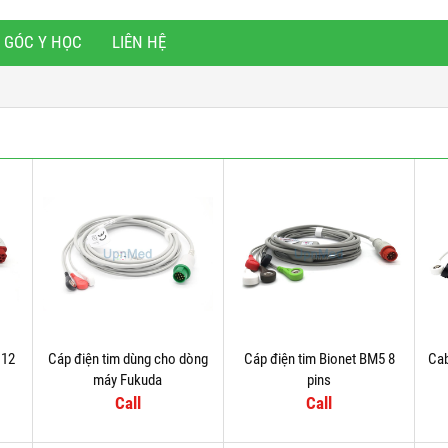
GÓC Y HỌC
LIÊN HỆ
 12
Cáp điện tim dùng cho dòng
Cáp điện tim Bionet BM5 8
Cab
máy Fukuda
pins
Call
Call