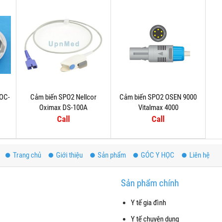
DOC-
Cảm biến SPO2 Nellcor
Cảm biến SPO2 OSEN 9000
Oximax DS-100A
Vitalmax 4000
Call
Call
Trang chủ
Giới thiệu
Sản phẩm
GÓC Y HỌC
Liên hệ
Sản phẩm chính
Y tế gia đình
Y tế chuyên dụng