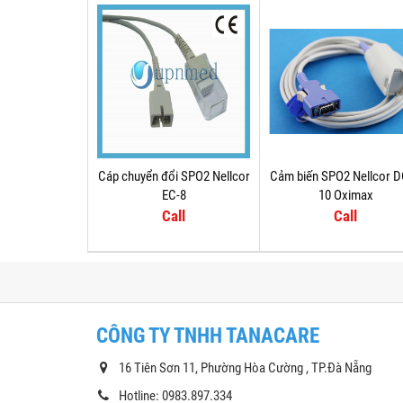
Cáp chuyển đổi SPO2 Nellcor
Cảm biến SPO2 Nellcor 
EC-8
10 Oximax
Call
Call
CÔNG TY TNHH TANACARE
16 Tiên Sơn 11, Phường Hòa Cường , TP.Đà Nẵng
Hotline: 0983.897.334