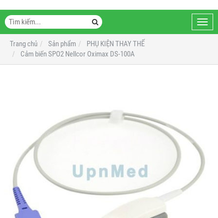
Toggl
navig
Trang chủ
Sản phẩm
PHỤ KIỆN THAY THẾ
Cảm biến SPO2 Nellcor Oximax DS-100A