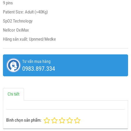
9 pins
Patient Size: Adult (>40Kg)
SpO2 Technology
Nellcor OxiMax
Hãng sản xuất: Upnmed/Medke
Tư vấn mua hàng
0983.897.334
Chi tiết
Bình chọn sản phẩm: