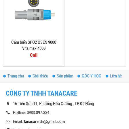
Cảm biến SPO2 OSEN 9000
Vitalmax 4000
Call
Trang chủ
Giới thiệu
Sản phẩm
GÓC Y HỌC
Liên hệ
CÔNG TY TNHH TANACARE
16 Tiên Sơn 11, Phường Hòa Cường , TP.Đà Nẵng
Hotline: 0983.897.334
Email:
tanacare.dn@gmail.com