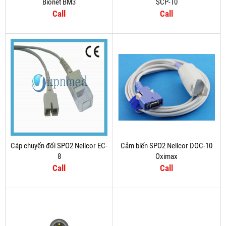
Bionet BM3
SCP-10
Call
Call
Cáp chuyển đổi SPO2 Nellcor EC-
Cảm biến SPO2 Nellcor DOC-10
8
Oximax
Call
Call