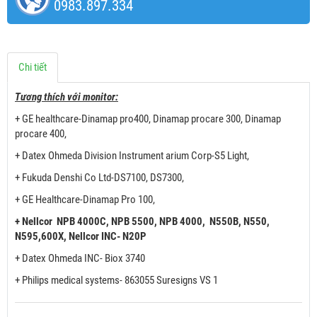
0983.897.334
Chi tiết
Tương thích với monitor:
+ GE healthcare-Dinamap pro400, Dinamap procare 300, Dinamap
procare 400,
+ Datex Ohmeda Division Instrument arium Corp-S5 Light,
+ Fukuda Denshi Co Ltd-DS7100, DS7300,
+ GE Healthcare-Dinamap Pro 100,
+ Nellcor NPB 4000C, NPB 5500, NPB 4000, N550B, N550,
N595,600X, Nellcor INC- N20P
+ Datex Ohmeda INC- Biox 3740
+ Philips medical systems- 863055 Suresigns VS 1