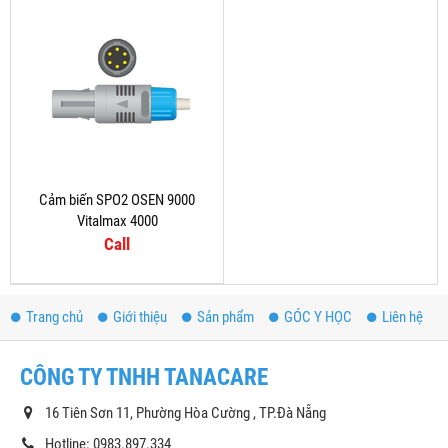
Cảm biến SPO2 OSEN 9000
Vitalmax 4000
Call
Trang chủ
Giới thiệu
Sản phẩm
GÓC Y HỌC
Liên hệ
CÔNG TY TNHH TANACARE
16 Tiên Sơn 11, Phường Hòa Cường , TP.Đà Nẵng
Hotline: 0983.897.334