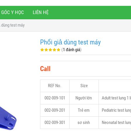
GÓC Y HỌC
LIÊN HỆ
̉ dùng test máy
Phổi giả dùng test máy
(
1 đánh giá
)
Call
REF No.
Size
002-009-101
Người lớn
Adult test lung 1
002-009-201
Trẻ em
Pediatric test lun
002-009-301
sơ sinh
Neonatal test lun