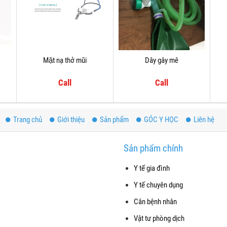
Mặt nạ thở mũi
Dây gây mê
Call
Call
Trang chủ
Giới thiệu
Sản phẩm
GÓC Y HỌC
Liên hệ
Sản phẩm chính
Y tế gia đình
Y tế chuyên dụng
Cân bệnh nhân
Vật tư phòng dịch