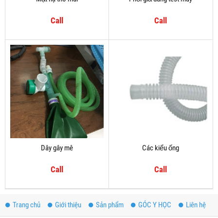
Call
Call
Dây gây mê
Các kiểu ống
Call
Call
Trang chủ
Giới thiệu
Sản phẩm
GÓC Y HỌC
Liên hệ