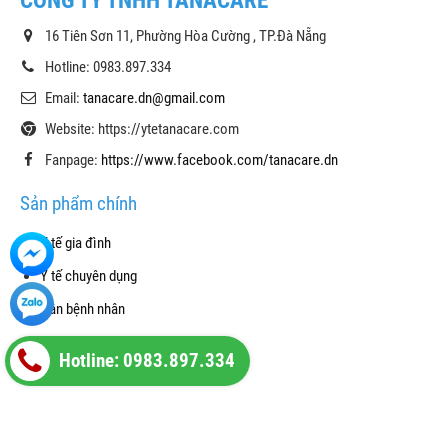
CÔNG TY TNHH TANACARE
16 Tiên Sơn 11, Phường Hòa Cường , TP.Đà Nẵng
Hotline: 0983.897.334
Email:
tanacare.dn@gmail.com
Website: https://ytetanacare.com
Fanpage:
https://www.facebook.com/tanacare.dn
Sản phẩm chính
Y tế gia đình
Y tế chuyên dụng
Cân bệnh nhân
Vật tư phòng dịch
Hotline: 0983.897.334
Phụ kiện máy thở
Phụ kiện thay thế