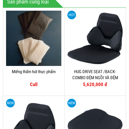
Sản phẩm cùng loại
HOT
Miếng thấm hút thực phẩm
HUG DRIVE SEAT /BACK-
COMBO ĐỆM NGỒI VÀ ĐỆM
LƯNG GIÚP ỔN ĐỊNH TƯ THẾ LÁI
Call
5,620,000 đ
XE
NEW
NEW