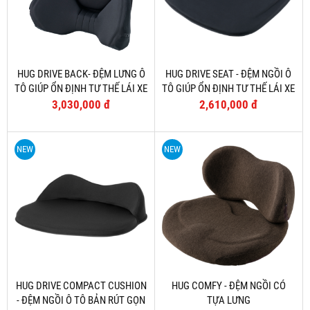
HUG DRIVE BACK- ĐỆM LƯNG Ô
HUG DRIVE SEAT - ĐỆM NGỒI Ô
TÔ GIÚP ỔN ĐỊNH TƯ THẾ LÁI XE
TÔ GIÚP ỔN ĐỊNH TƯ THẾ LÁI XE
3,030,000 đ
2,610,000 đ
NEW
NEW
HUG DRIVE COMPACT CUSHION
HUG COMFY - ĐỆM NGỒI CÓ
- ĐỆM NGỒI Ô TÔ BẢN RÚT GỌN
TỰA LƯNG