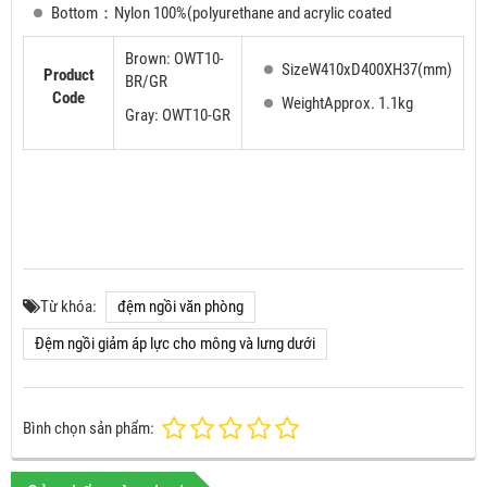
Bottom：Nylon 100%(polyurethane and acrylic coated
Brown: OWT10-
SizeW410xD400XH37(mm)
Product
BR/GR
Code
WeightApprox. 1.1kg
Gray: OWT10-GR
Từ khóa:
đệm ngồi văn phòng
Đệm ngồi giảm áp lực cho mông và lưng dưới
Bình chọn sản phẩm: