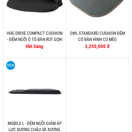
HUG DRIVE COMPACT CUSHION
OWL STANDARD CUSHION ĐỆM
- ĐỆM NGỒI Ô TÔ BẢN RÚT GỌN
CƠ BẢN HÌNH CÚ MÈO
Hết hàng
3,250,000 đ
NEW
MOBILE L - ĐỆM NGỒI GIẢM ÁP
LỰC XƯƠNG CHẬU VÀ XƯƠNG