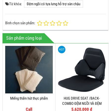
Từ khóa:
Đệm ngồi có tựa lưng hỗ trợ sàn chậu
Bình chọn sản phẩm:
Sản phẩm cùng loại
HOT
Miếng thấm hút thực phẩm
HUG DRIVE SEAT /BACK-
COMBO ĐỆM NGỒI VÀ ĐỆM
LƯNG GIÚP ỔN ĐỊNH TƯ THẾ LÁI
Call
5,620,000 đ