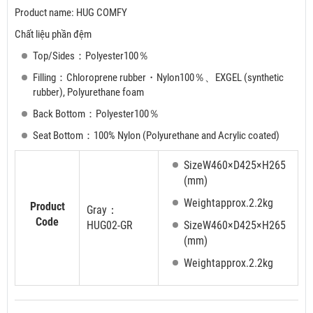
Product name: HUG COMFY
Chất liệu phần đệm
Top/Sides：Polyester100％
Filling：Chloroprene rubber・Nylon100％、EXGEL (synthetic
rubber), Polyurethane foam
Back Bottom：Polyester100％
Seat Bottom：100% Nylon (Polyurethane and Acrylic coated)
SizeW460×D425×H265
(mm)
Weightapprox.2.2kg
Product
Gray：
Code
HUG02-GR
SizeW460×D425×H265
(mm)
Weightapprox.2.2kg