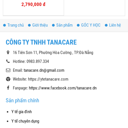
CỤT
2,790,000 đ
Trang chủ
Giới thiệu
Sản phẩm
GÓC Y HỌC
Liên hệ
CÔNG TY TNHH TANACARE
16 Tiên Sơn 11, Phường Hòa Cường , TP.Đà Nẵng
Hotline: 0983.897.334
Email:
tanacare.dn@gmail.com
Website: https://ytetanacare.com
Fanpage:
https://www.facebook.com/tanacare.dn
Sản phẩm chính
Y tế gia đình
Y tế chuyên dụng