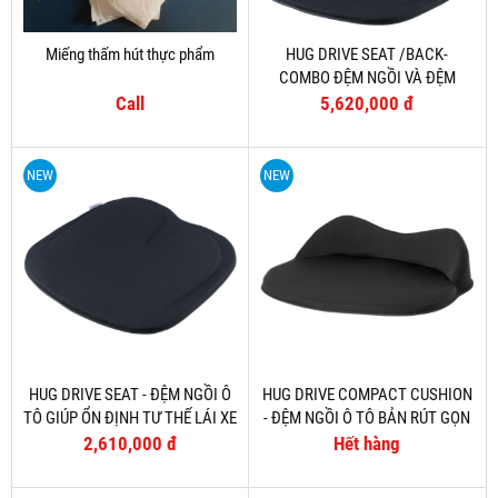
Miếng thấm hút thực phẩm
HUG DRIVE SEAT /BACK-
COMBO ĐỆM NGỒI VÀ ĐỆM
LƯNG GIÚP ỔN ĐỊNH TƯ THẾ LÁI
Call
5,620,000 đ
XE
NEW
NEW
HUG DRIVE SEAT - ĐỆM NGỒI Ô
HUG DRIVE COMPACT CUSHION
TÔ GIÚP ỔN ĐỊNH TƯ THẾ LÁI XE
- ĐỆM NGỒI Ô TÔ BẢN RÚT GỌN
2,610,000 đ
Hết hàng