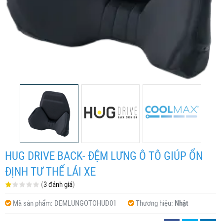
HUG DRIVE BACK- ĐỆM LƯNG Ô TÔ GIÚP ỔN
ĐỊNH TƯ THẾ LÁI XE
(
3 đánh giá
)
Mã sản phẩm:
DEMLUNGOTOHUD01
Thương hiệu:
Nhật