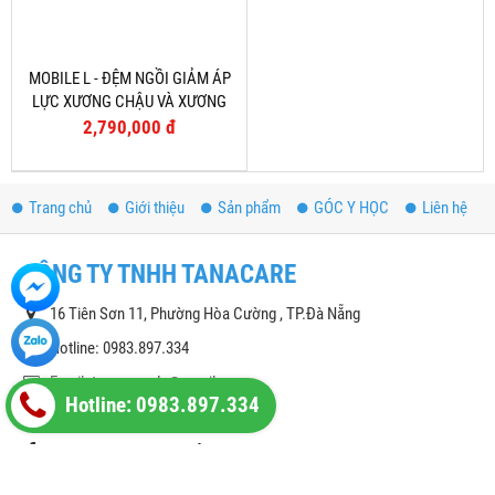
MOBILE L - ĐỆM NGỒI GIẢM ÁP
LỰC XƯƠNG CHẬU VÀ XƯƠNG
CỤT
2,790,000 đ
Trang chủ
Giới thiệu
Sản phẩm
GÓC Y HỌC
Liên hệ
CÔNG TY TNHH TANACARE
16 Tiên Sơn 11, Phường Hòa Cường , TP.Đà Nẵng
Hotline: 0983.897.334
Email:
tanacare.dn@gmail.com
Hotline: 0983.897.334
Website: https://ytetanacare.com
Fanpage:
https://www.facebook.com/tanacare.dn