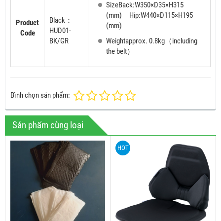
SizeBack:W350×D35×H315
(mm) Hip:W440×D115×H195
Black：
Product
(mm)
HUD01-
Code
BK/GR
Weightapprox. 0.8kg（including
the belt）
Bình chọn sản phẩm:
Sản phẩm cùng loại
HOT