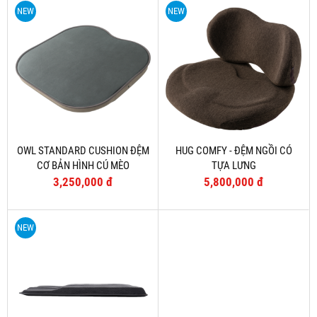
NEW
NEW
OWL STANDARD CUSHION ĐỆM
HUG COMFY - ĐỆM NGỒI CÓ
CƠ BẢN HÌNH CÚ MÈO
TỰA LƯNG
3,250,000 đ
5,800,000 đ
NEW