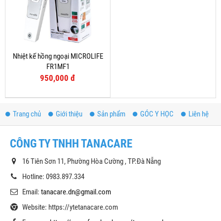
Nhiệt kế hồng ngoại MICROLIFE
FR1MF1
950,000 đ
Trang chủ
Giới thiệu
Sản phẩm
GÓC Y HỌC
Liên hệ
CÔNG TY TNHH TANACARE
16 Tiên Sơn 11, Phường Hòa Cường , TP.Đà Nẵng
Hotline: 0983.897.334
Email:
tanacare.dn@gmail.com
Website: https://ytetanacare.com