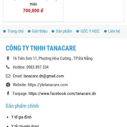
máu
700,000 đ
Trang chủ
Giới thiệu
Sản phẩm
GÓC Y HỌC
Liên hệ
CÔNG TY TNHH TANACARE
16 Tiên Sơn 11, Phường Hòa Cường , TP.Đà Nẵng
Hotline: 0983.897.334
Email:
tanacare.dn@gmail.com
Website: https://ytetanacare.com
Fanpage:
https://www.facebook.com/tanacare.dn
Sản phẩm chính
Y tế gia đình
Y tế chuyên dụng