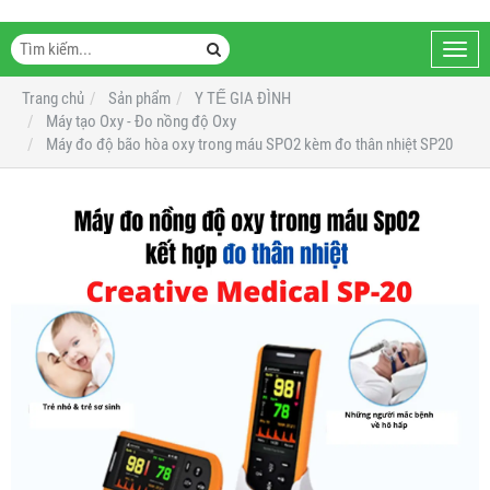
Toggl
navig
Trang chủ
Sản phẩm
Y TẾ GIA ĐÌNH
Máy tạo Oxy - Đo nồng độ Oxy
Máy đo độ bão hòa oxy trong máu SPO2 kèm đo thân nhiệt SP20