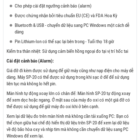
Cho phép cài đặt ngưỡng cảnh báo (alarm)
Được chứng nhận bởi tiêu chuẩn EU (CE) và FDA Hoa Kỳ
Bluetooth & USB - chuyển dữ liệu sang PC Windows một cách dễ
dàng
Pin Lithium-Ion có thể sạc lại bên trong - Tuổi thọ 18 giờ
Kiểm tra thân nhiệt: Sử dụng cảm biến hồng ngoại đo tại vị trí hốc tai
Cài đặt cảnh báo (Alarm):
Giá đỡ đi kèm được sử dụng để giữ máy cũng như nạp điện cho máy dễ
dàng. Máy SP-20 có thể được sử dụng trong khi sạc ở đế để sử dụng
liên tục mà không lo hết pin.
Màn hình tự động xoay lớn có chân đế: Màn hình SP-20 tự động xoay
để xem dọc hoặc ngang. Ở mặt sau của máy đo oxi có một giá đỡ có
thể được sử dụng để giữ máy đo oxi khi ở bên cạnh.
Xem lại dữ liệu đo trên màn hình mà không cần tải xuống PC: Bạn có
thể chọn giữa hai chế độ hiển thị dữ liệu trên SP-20 để xem lại dữ liệu
về độ bão hòa oxy và nhịp tim mà không cần chuyển dữ liệu sang PC
Windows để xem lại.