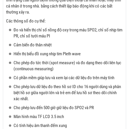
cá nhân ở trong nhà. bằng cách thiết lập báo động khi có các bất
thường xảy ra.
Các thông số đo cụ thể:
Đo và hiển thị chỉ số nồng độ oxy trong máu SPO2, chỉ số nhịp tim
PR, chỉ số tưới máu PI
Cảm biến đo thân nhiệt
Hiển thị biểu đồ xung nhịp tim Pleth wave
Cho phép đo tức thời (spot measure) và đo dạng theo dõi liên tục
(continuous measuring)
Có phần mềm giúp lưu và xem lại các dữ liệu đo trên máy tính
Cho phép lưu dữ liệu đo theo hồ sơ ID cho 16 người dùng và phân
biệt hồ sơ giữa người lớn và trẻ em để lưu hồ sơ theo dõi chính
xác nhất.
Cho phép lưu đến 500 giờ giữ liệu đo SPO2 và PR
Màn hình màu TF LCD 3.5 inch
Có tính hiệu âm thanh đếm xung