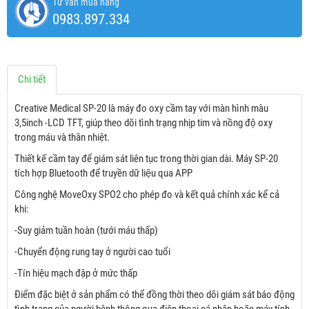
Tư vấn mua hàng
0983.897.334
Chi tiết
Creative Medical SP-20 là máy đo oxy cầm tay với màn hình màu
3,5inch -LCD TFT, giúp theo dõi tình trạng nhịp tim và nồng độ oxy
trong máu và thân nhiệt.
Thiết kế cầm tay để giám sát liên tục trong thời gian dài. Máy SP-20
tích hợp Bluetooth để truyền dữ liệu qua APP
Công nghệ MoveOxy SPO2 cho phép đo và kết quả chính xác kể cả
khi:
-Suy giảm tuần hoàn (tưới máu thấp)
-Chuyển động rung tay ở người cao tuổi
-Tín hiệu mạch đập ở mức thấp
Điểm đặc biệt ở sản phẩm có thể đồng thời theo dõi giám sát báo động
tình trạng của người bệnh thông qua điện thoại cá nhân hoặc máy tính